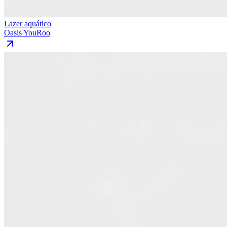
Lazer aquático
Oasis YouRoo