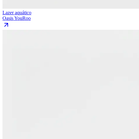
Lazer aquático
Oasis YouRoo